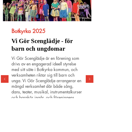
Botkyrka 2025
Vi Gör Scenglädje - för
barn och ungdomar
Vi Gör Scenglädje är en förening som
drivs av en engagerad ideell styrelse
med sitt säte i Botkyrka kommun, och
verksamheten riktar sig till barn och
unga. Vi Gör Scenglädje arrangerar en
mängd verksamhet där både sång,
dans, teater, musikal, instrumentalkurser
och barnkör ingår, och föreningens
aktiviteter är av stor betydelse för barn
och unga i Botkyrka.
Föreningen startades år 2017 efter att
en grupp vänner sett behovet av
meningsfulla aktiviteter för barn och